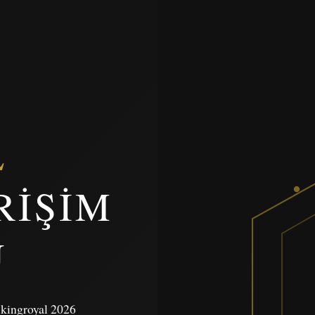
L
RIŞIM
U
e kingroyal 2026