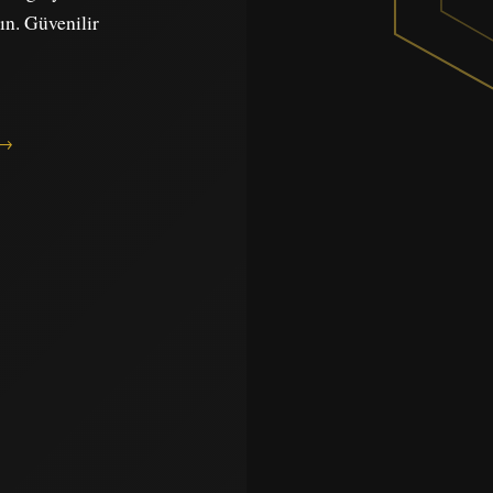
yın. Güvenilir
 →