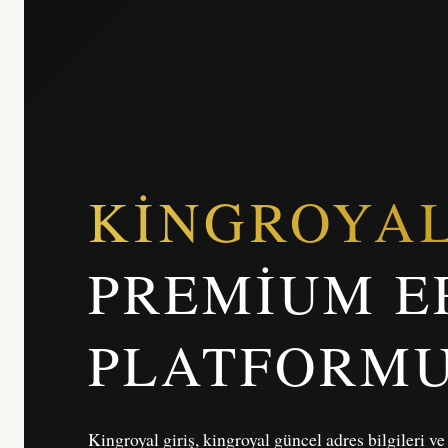
KINGROYA
PREMIUM E
PLATFORM
Kingroyal giriş, kingroyal güncel adres bilgileri v