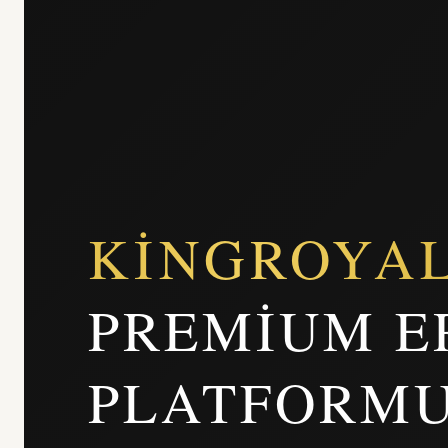
KINGROYA
PREMIUM E
PLATFORM