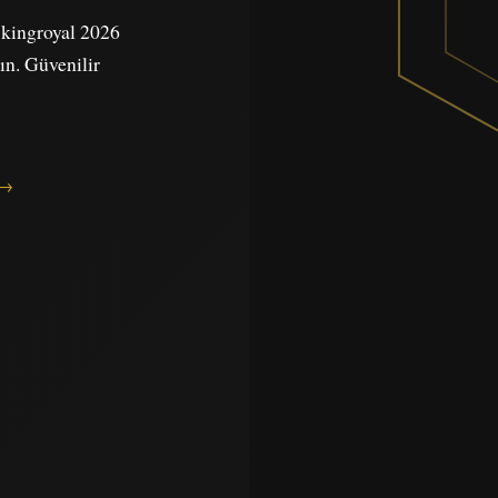
e kingroyal 2026
yın. Güvenilir
 →