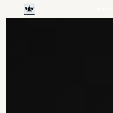
HERO
H