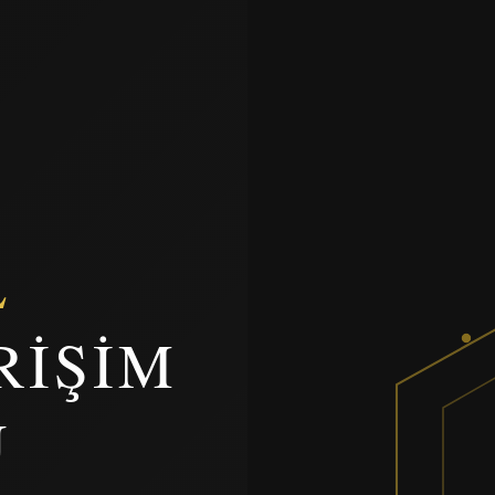
L
RIŞIM
U