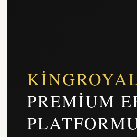
KINGROYA
PREMIUM E
PLATFORM