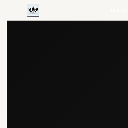
HERO
H