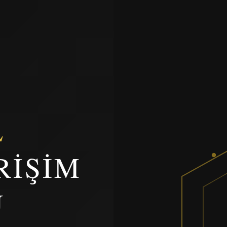
L
RIŞIM
U