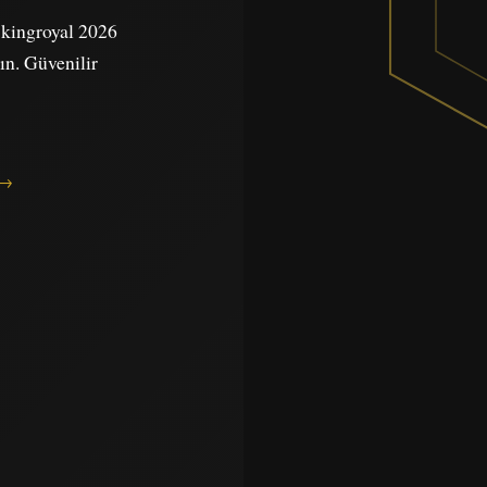
e kingroyal 2026
yın. Güvenilir
 →