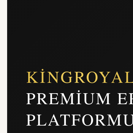
KINGROYA
PREMIUM E
PLATFORM