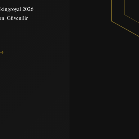
e kingroyal 2026
yın. Güvenilir
 →