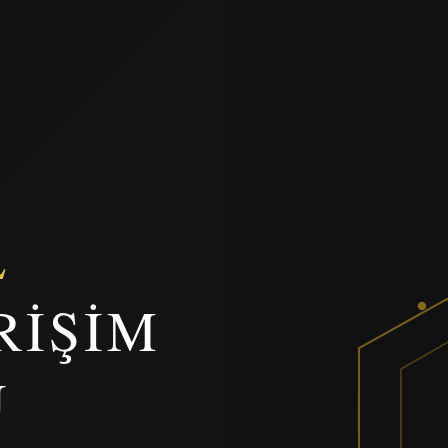
L
RIŞIM
U