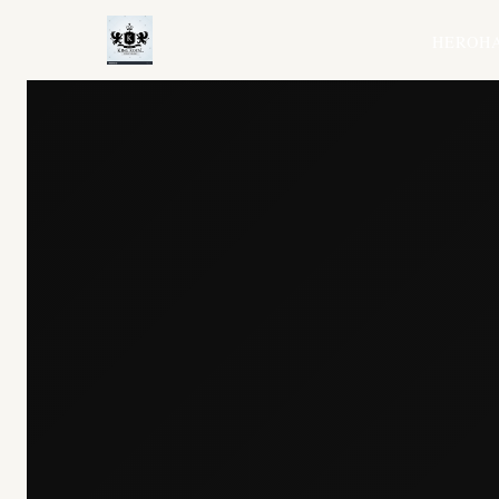
HERO
H